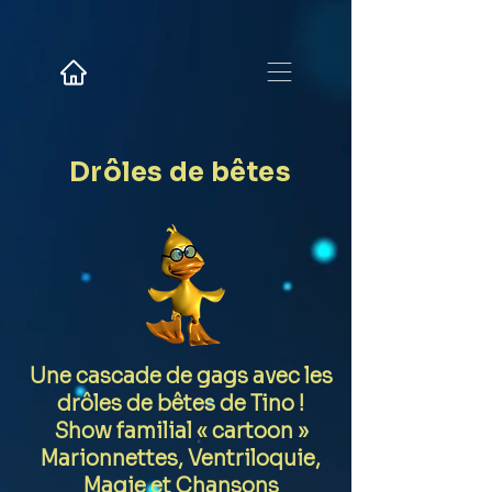
Drôles de bêtes
Une cascade de gags avec les
drôles de bêtes de Tino !
Show familial « cartoon »
Marionnettes, Ventriloquie,
Magie et Chansons