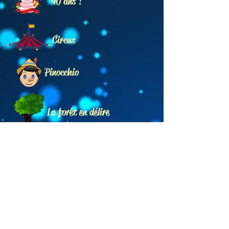
40 ans !
Circus
Pinocchio
La forêt
en délire
Alice au Pays des Merveilles
Pirates !