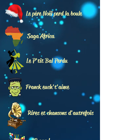
Le père Noël perd la boule
Saga Africa
Le P'tit Bal Perdu
Franck euch't'aime
Rires et chansons d'autrefois