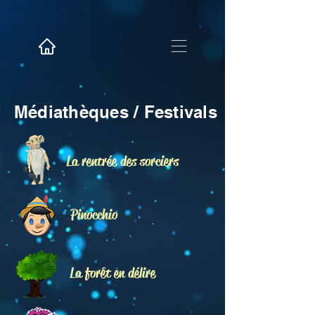
Médiathèques / Festivals
La rentrée des sorciers
Pinocchio
La forêt
en délire