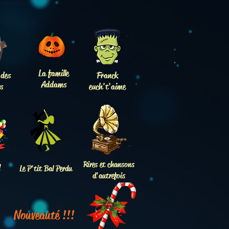
La famille
 des
Franck
Addams
s
euch't'aime
Rires et chansons
!
Le P'tit Bal Perdu
d'autrefois
Nouveauté !!!