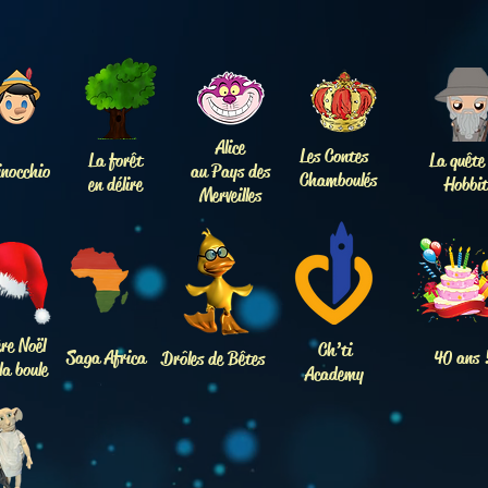
Alice
Les Contes
La forêt
La quête
inocchio
au Pays des
Chamboulés
en délire
Hobbit
Merveilles
ère Noël
Ch’ti
Saga Africa
40 ans 
Drôles de Bêtes
la boule
Academy