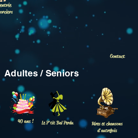
entrée
orciers
Contact
Adultes / Seniors
40 ans !
Le P'tit Bal Perdu
Rires et chansons
d'autrefois