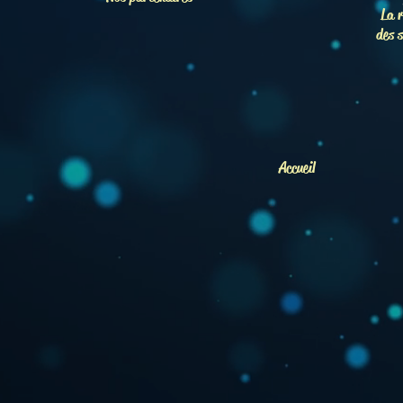
La r
des s
Accueil