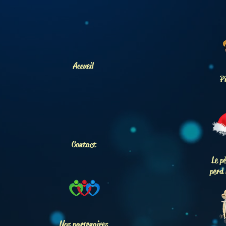
Accueil
P
Contact
Le p
perd 
Nos partenaires